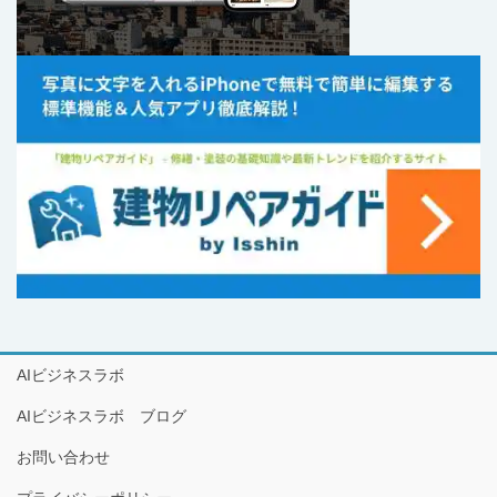
AIビジネスラボ
AIビジネスラボ ブログ
お問い合わせ