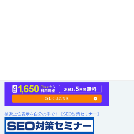
高品質SEO記事生成AIツール【Value AI Writer byGMO】
検索上位表示を自分の手で！【SEO対策セミナー】