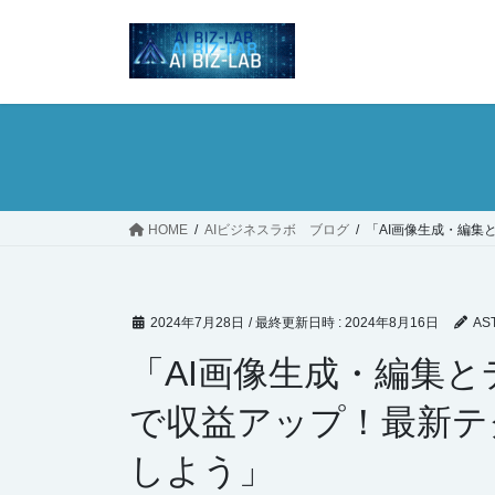
コ
ナ
ン
ビ
テ
ゲ
ン
ー
ツ
シ
へ
ョ
ス
ン
キ
に
ッ
移
HOME
AIビジネスラボ ブログ
「AI画像生成・編
プ
動
2024年7月28日
/ 最終更新日時 :
2024年8月16日
AS
「AI画像生成・編集
で収益アップ！最新テ
しよう」