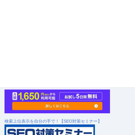
高品質SEO記事生成AIツール【Value AI Writer byGMO】
検索上位表示を自分の手で！【SEO対策セミナー】