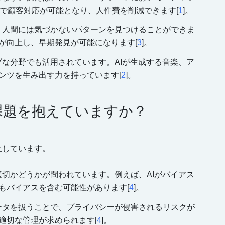
制で顧客対応が可能となり、人件費を削減できます[
1
]。
し、人間には気づかないパターンを見つけることができま
が向上し、早期発見が可能になります[
3
]。
ィブな分野でも活用されています。AIが生成する音楽、ア
ンツを生み出す力を持っています[
2
]。
な課題を抱えていますか？
上しています。
に適切かどうかが問われています。例えば、AIがバイアス
もバイアスを含む可能性があります[
4
]。
人データを扱うことで、プライバシーが侵害されるリスクが
適切な管理が求められます[
4
]。