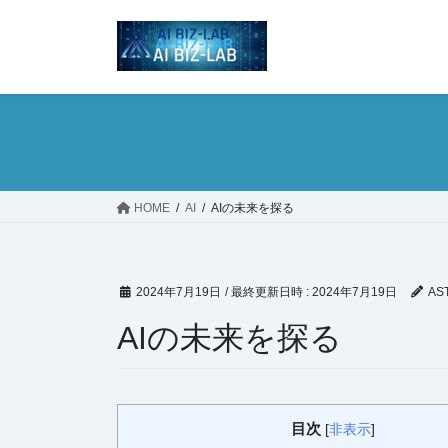
コ
ナ
ン
ビ
テ
ゲ
ン
ー
ツ
シ
へ
ョ
ス
ン
キ
に
ッ
移
HOME
AI
AIの未来を探る
プ
動
2024年7月19日
/ 最終更新日時 :
2024年7月19日
AS
AIの未来を探る
目次
[
非表示
]