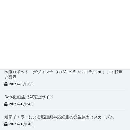
メタバースで会議を行う人気サービス13選
2025年5月17日
【2025年版】生成AI時代に生き残る武器は“AIスキル”｜副業・仕
事・教育に必須の習得ガイド
2025年4月17日
OpenAIの動画生成AI「Sora」が一般公開！料金や使い方、作品例
を徹底解説
2025年4月1日
医療ロボット「ダヴィンチ（da Vinci Surgical System）」の精度
と限界
2025年3月12日
Sora動画生成AI完全ガイド
2025年1月24日
遺伝子エラーによる脳腫瘍や癌細胞の発生原因とメカニズム
2025年1月24日