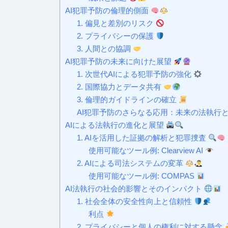
AI犯罪予防の倫理的側面
1. 偏見と差別のリスク
2. プライバシーの保護
3. 人間との協調
AI犯罪予防の未来に向けた展望
1. 次世代AIによる犯罪予防の強化
2. 国際協力とデータ共有
3. 倫理的ガイドラインの確立
AI犯罪予防のさらなる応用：未来の法執行
AIによる法執行の進化と展望
1. AIを活用した証拠の解析と犯罪捜査
使用可能なツール例: Clearview AI
2. AIによる司法システムの変革
使用可能なツール例: COMPAS
AI法執行の社会的影響とそのインパクト
1. 社会全体の安全性向上と信頼性
利点
2. プライバシーと個人の権利に対する懸念