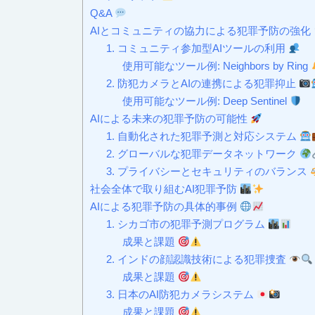
Q&A
AIとコミュニティの協力による犯罪予防の強化
1. コミュニティ参加型AIツールの利用
使用可能なツール例: Neighbors by Ring
2. 防犯カメラとAIの連携による犯罪抑止
使用可能なツール例: Deep Sentinel
AIによる未来の犯罪予防の可能性
1. 自動化された犯罪予測と対応システム
2. グローバルな犯罪データネットワーク
3. プライバシーとセキュリティのバランス
社会全体で取り組むAI犯罪予防
AIによる犯罪予防の具体的事例
1. シカゴ市の犯罪予測プログラム
成果と課題
2. インドの顔認識技術による犯罪捜査
成果と課題
3. 日本のAI防犯カメラシステム
成果と課題