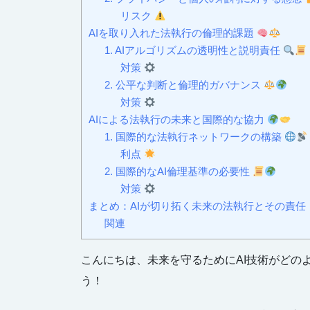
リスク
AIを取り入れた法執行の倫理的課題
1. AIアルゴリズムの透明性と説明責任
対策
2. 公平な判断と倫理的ガバナンス
対策
AIによる法執行の未来と国際的な協力
1. 国際的な法執行ネットワークの構築
利点
2. 国際的なAI倫理基準の必要性
対策
まとめ：AIが切り拓く未来の法執行とその責任
関連
こんにちは、未来を守るためにAI技術がどの
う！