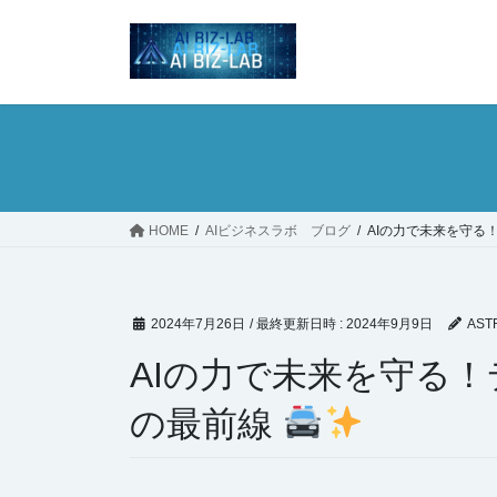
コ
ナ
ン
ビ
テ
ゲ
ン
ー
ツ
シ
へ
ョ
ス
ン
キ
に
ッ
移
HOME
AIビジネスラボ ブログ
AIの力で未来を守る
プ
動
2024年7月26日
/ 最終更新日時 :
2024年9月9日
AST
AIの力で未来を守る
の最前線