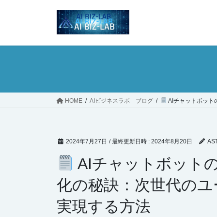
コ
ナ
ン
ビ
テ
ゲ
ン
ー
ツ
シ
へ
ョ
ス
ン
キ
に
ッ
移
HOME
AIビジネスラボ ブログ
AIチャットボッ
プ
動
2024年7月27日
/ 最終更新日時 :
2024年8月20日
AS
AIチャットボット
化の秘訣：次世代のユ
実現する方法