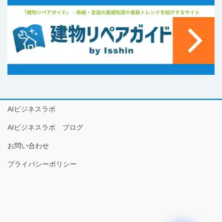
AIビジネスラボ
AIビジネスラボ ブログ
お問い合わせ
プライバシーポリシー